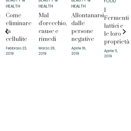
BEAUTY &
BEAUTY &
BEAUTY &
FOOD
HEALTH
HEALTH
HEALTH
I
e
Come
Mal
Allontanarsi
Fermenti
eliminare
d'orecchio,
dalle
lattici e
la
cause e
persone
le loro
cellulite
rimedi
negative
proprietà
Febbraio 23,
Marzo 26,
Aprile 16,
Aprile 11,
2019
2019
2019
2019