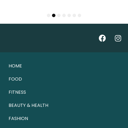
1
2
3
4
5
6
7
HOME
FOOD
FITNESS
BEAUTY & HEALTH
FASHION