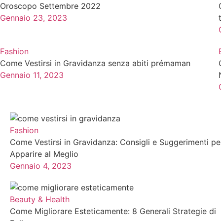
Oroscopo Settembre 2022
Gennaio 23, 2023
Per vivere con leggerezza la propria vita, risulta essere 
celeste per accompagnarti nel tuo cammino, grazie a prev
L’oroscopo del mese è una lettura attenta degli astri che
Fashion
sono tanti battiti del cuore.
Come Vestirsi in Gravidanza senza abiti prémaman
Gennaio 11, 2023
In questa categoria di articoli troverai gli oroscopi mesi
Ariete;
Toro,
Gemelli
Fashion
Cancro;
Come Vestirsi in Gravidanza: Consigli e Suggerimenti pe
Leone;
Apparire al Meglio
Vergine;
Gennaio 4, 2023
Bilancia;
Scorpione;
Sagittario;
Beauty & Health
Capricorno;
Come Migliorare Esteticamente: 8 Generali Strategie di
Acquario;