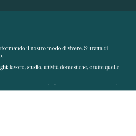
sformando il nostro modo di vivere. Si tratta di
o.
hi: lavoro, studio, attività domestiche, e tutte quelle
izzare questo
tempo dedicato completamente a noi.
ici, facendo lunghe camminate nella natura o godendosi
i facendo lavoretti in casa o realizzando dei progetti
tv
.