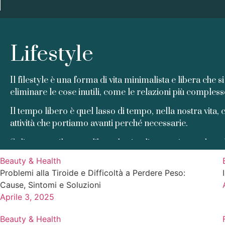
Lifestyle
Il
filestyle
è una forma di vita minimalista e libera che s
eliminare le cose inutili, come le relazioni più compless
Il
tempo libero
è quel lasso di tempo, nella nostra vita, c
attività che portiamo avanti perché necessarie.
Solitamente il
tempo libero
lo ritagliamo prima o dopo l
Beauty & Health
Ci sono persone che amano passare il proprio
tempo li
Problemi alla Tiroide e Difficoltà a Perdere Peso:
il mare nei periodi estivi.
Cause, Sintomi e Soluzioni
Ma ci sono persone che danno sfogo alle loro passioni. 
Aprile 3, 2025
personali.
Beauty & Health
C’è anche chi ama dedicarsi ad attività rilassanti come 