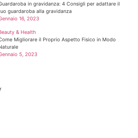
Guardaroba in gravidanza: 4 Consigli per adattare il
tuo guardaroba alla gravidanza
utile leggere l’
oroscopo del mese
per ogni segno zodiacal
Gennaio 16, 2023
isioni precise basate sull’influenza dei pianeti e della L
 ci permette di aiutarti ad interpretare meglio ciò che avvie
Beauty & Health
Come Migliorare il Proprio Aspetto Fisico in Modo
Naturale
 dei 12 segni zodiacali:
Gennaio 5, 2023
r