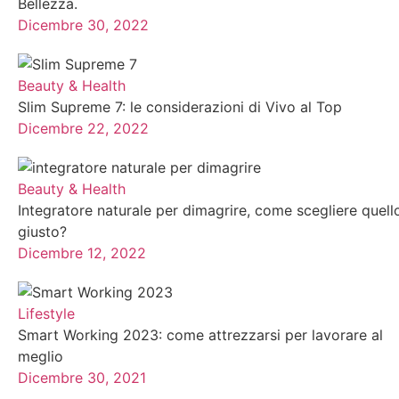
Bellezza.
Pesci.
Dicembre 30, 2022
Dai un’occhiata al nostro oroscopo mensile troverai una
Il tuo segno zodiacale riflette la posizione delle stelle q
Beauty & Health
Ogni segno zodiacale è governato da un elemento: acqua
Slim Supreme 7: le considerazioni di Vivo al Top
Dicembre 22, 2022
I segni zodiacali governati dall’elemento terra sono Cap
sono Ariete, Leone e Sagittario sono invece governati 
Beauty & Health
Ciascuno dei segni zodiacali è anche associato a un piane
Integratore naturale per dimagrire, come scegliere quell
Scopri insieme a noi cosa ti riservano gli astri mese do
giusto?
Dicembre 12, 2022
Lifestyle
Smart Working 2023: come attrezzarsi per lavorare al
meglio
Dicembre 30, 2021