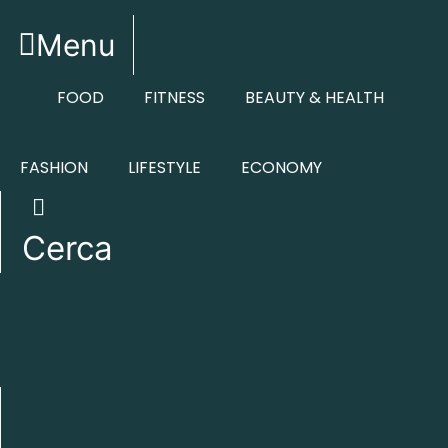
Vai
al
Menu
contenuto
FOOD
FITNESS
BEAUTY & HEALTH
FASHION
LIFESTYLE
ECONOMY
Cerca