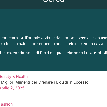
i concentra sull’ottimizzazione del tempo libero che sta tra
e o le distrazioni, per concentrarsi su ciò che conta davver
he trascorriamo al di fuori da quelli che sono i nostri obblig
e attività obbligatorie, e non abbiamo vincoli su come util
Beauty & Health
bero
facendo
sport
, dedicandolo ai propri animali domest
I Migliori Alimenti per Drenare i Liquidi in Eccesso
Aprile 2, 2025
Chi si cimenta nel
fai da te
ad esempio, non teme di stancars
Fashion
leggere un
buon libro
oppure guardare un
film
o una
serie 