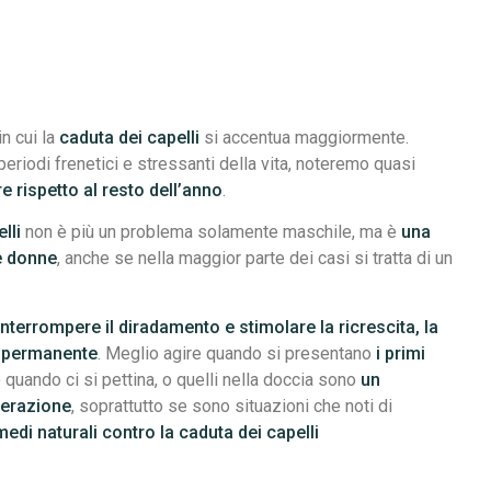
in cui la
caduta dei capelli
si accentua maggiormente.
periodi frenetici e stressanti della vita, noteremo quasi
e rispetto al resto dell’anno
.
lli
non è più un problema solamente maschile, ma è
una
e
donne
, anche se nella maggior parte dei casi si tratta di un
interrompere il diradamento e stimolare la ricrescita, la
e permanente
. Meglio agire quando si presentano
i primi
o quando ci si pettina, o quelli nella doccia sono
un
derazione
, soprattutto se sono situazioni che noti di
medi naturali contro la caduta dei capelli