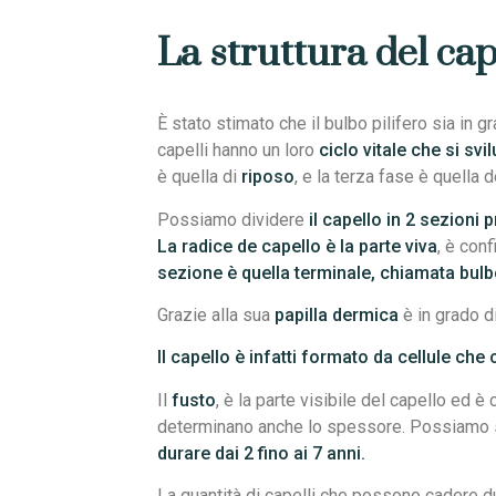
La struttura del cape
È stato stimato che il bulbo pilifero sia in 
capelli hanno un loro
ciclo vitale che si svil
è quella di
riposo
, e la terza fase è quella 
Possiamo dividere
il capello in 2 sezioni p
La radice de capello è la parte viva
, è conf
sezione è quella terminale, chiamata bul
Grazie alla sua
papilla dermica
è in grado di
Il capello è infatti formato da cellule ch
Il
fusto
, è la parte visibile del capello ed è 
determinano anche lo spessore. Possiamo s
durare dai 2 fino ai 7 anni.
La quantità di capelli che possono cadere dur