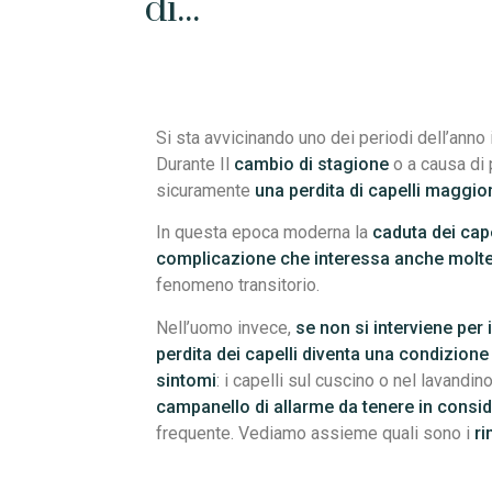
di...
Si sta avvicinando uno dei periodi dell’anno 
Durante Il
cambio di stagione
o a causa di 
sicuramente
una perdita di capelli maggior
In questa epoca moderna la
caduta dei cape
complicazione che interessa anche molt
fenomeno transitorio.
Nell’uomo invece,
se non si interviene per 
perdita dei capelli diventa una condizion
sintomi
: i capelli sul cuscino o nel lavandin
campanello di allarme da tenere in consi
frequente. Vediamo assieme quali sono i
ri