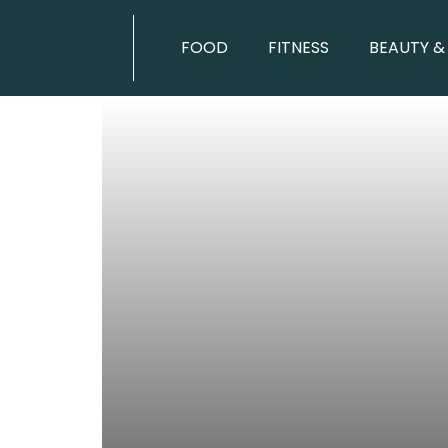
FOOD
FITNESS
BEAUTY &
BEAUTY & HEALTH