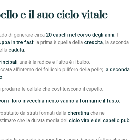
llo e il suo ciclo vitale
grado di generare circa
20 capelli nel corso degli anni
. I
uppa in tre fasi
: la prima è quella della
crescita
, la seconda
della
caduta
.
rincipali
, una è la radice e l’altra è il bulbo.
iccata all’interno del follicolo pilifero della pelle;
la seconda
bo
.
 produrre le cellule che costituiscono il capello.
e con il loro invecchiamento vanno a formarne il fusto.
costituito da strati formati dalla
cheratina
che ne
timare che la durata media del
ciclo vitale del capello può
ante la giornata è soggettiva, sono diversi i fattori che ne