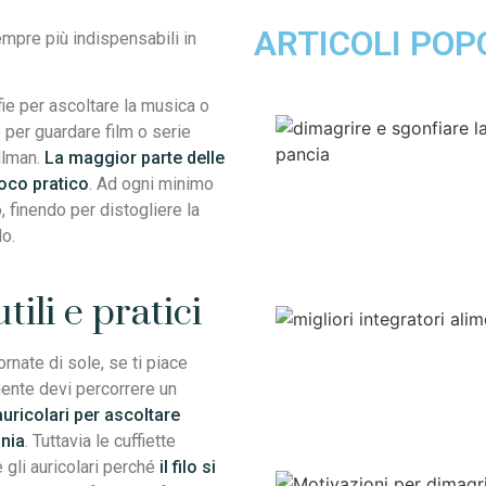
ARTICOLI POP
pre più indispensabili in
fie per ascoltare la musica o
 per guardare film o serie
llman.
La maggior parte delle
poco pratico
. Ad ogni minimo
, finendo per distogliere la
o.
tili e pratici
rnate di sole, se ti piace
nte devi percorrere un
auricolari per ascoltare
gnia
. Tuttavia le cuffiette
e gli auricolari perché
il filo si