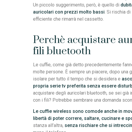
Un piccolo suggerimento, però, è quello di
dubit
auricolari con prezzi molto bassi
. Si rischia d
efficiente che rimarrà nel cassetto.
Perchè acquistare aur
fili bluetooth
Le cuffie, come già detto precedentemente fanno 
molte persone. È sempre un piacere, dopo una gi
isolare per tutto il tempo che si desidera e
asco
propria serie tv preferita senza essere disturb
acquistare degli auricolari bluetooth, se sei già 
con i fili? Potrebbe sembrare una domanda scont
Le cuffie wireless sono comode anche in mo
libertà di poter correre, saltare, cucinare e sp
stanza all’altra,
senza rischiare che si intreccino 