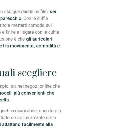
 o stai guardando un film,
sei
apparecchio
. Con le cuffie
erito e metterti comodo sul
finire a litigare con le cuffie
lusione è che
gli auricolari
e tra movimento, comodità e
quali scegliere
mpio, sia nei negozi online che
modelli più convenienti che
celta
.
netica ricaricabile, sono le più
tutto se sei un amante dello
i adattano facilmente alla