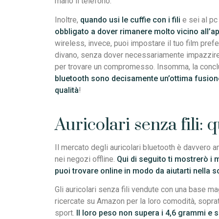
mano il telefono.
Inoltre,
quando usi le cuffie con i fili
e sei al pc
obbligato a dover rimanere molto vicino all’
wireless, invece, puoi impostare il tuo film pref
divano, senza dover necessariamente impazzire e 
per trovare un compromesso. Insomma, la conc
bluetooth sono decisamente un’ottima fusion
qualità
!
Auricolari senza fili: 
Il mercato degli auricolari bluetooth è davvero a
nei negozi offline.
Qui di seguito ti mostrerò i 
puoi trovare online in modo da aiutarti nella s
Gli auricolari senza fili vendute con una base mag
ricercate su Amazon per la loro comodità, soprat
sport.
Il loro peso non supera i 4,6 grammi e s