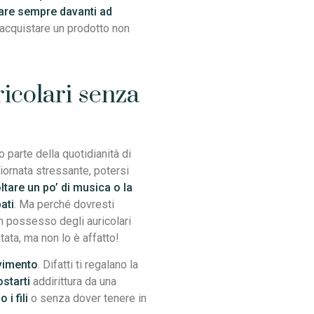
are sempre davanti ad
i acquistare un prodotto non
icolari senza
parte della quotidianità di
ornata stressante, potersi
ltare un po’ di musica o la
ati
. Ma perché dovresti
in possesso degli auricolari
ata, ma non lo è affatto!
vimento
. Difatti ti regalano la
ostarti
addirittura da una
i fili
o senza dover tenere in