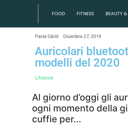
FOOD
FITNESS
BEAUTY &
BEAUTY & HEALTH
Paola Sibilli
Dicembre 27, 2019
Auricolari bluetoot
modelli del 2020
Lifestyle
Al giorno d’oggi gli au
ogni momento della gio
cuffie per...