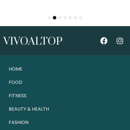
1
2
3
4
5
6
7
HOME
FOOD
FITNESS
BEAUTY & HEALTH
FASHION