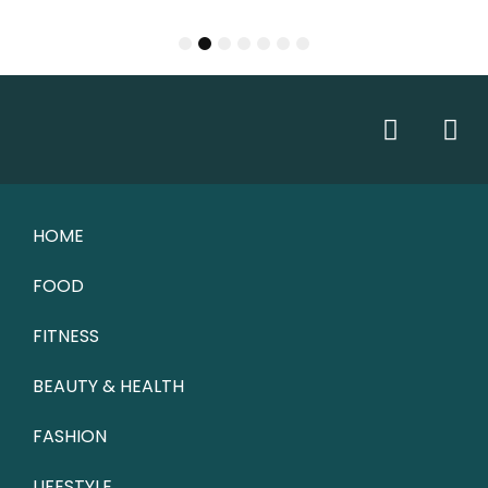
1
2
3
4
5
6
7
HOME
FOOD
FITNESS
BEAUTY & HEALTH
FASHION
LIFESTYLE