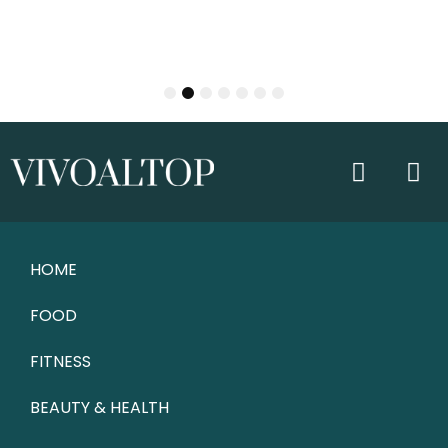
1
2
3
4
5
6
7
HOME
FOOD
FITNESS
BEAUTY & HEALTH