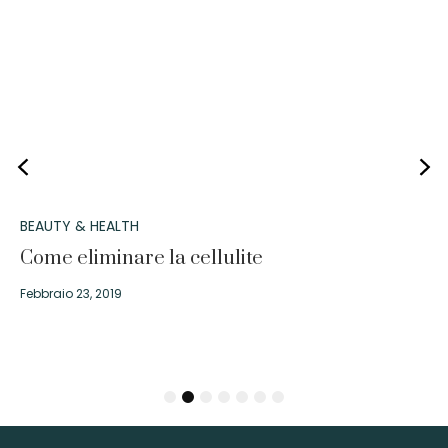
BEAUTY & HEALTH
Come eliminare la cellulite
Febbraio 23, 2019
1
2
3
4
5
6
7