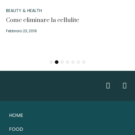
BEAUTY & HEALTH
Come eliminare la cellulite
Febbraio 23, 2019
1
2
3
4
5
6
7
HOME
FOOD