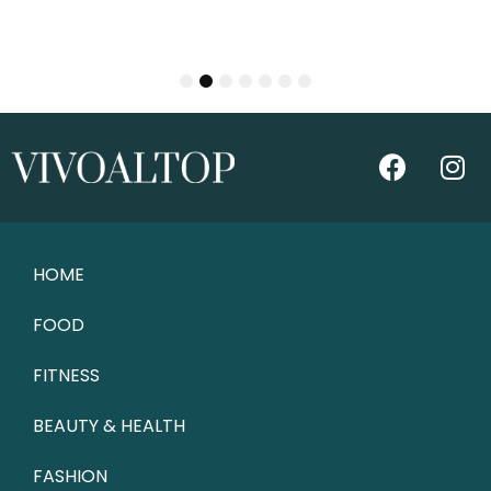
1
2
3
4
5
6
7
HOME
FOOD
FITNESS
BEAUTY & HEALTH
FASHION