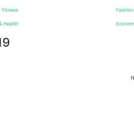
Fitness
Fashion
& Health
Econo
19
N